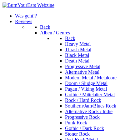
Was geht!?
Reviews
Back
Alben / Genres
Back
Heavy Metal
Thrash Metal
Black Metal
Death Metal
Progressive Metal
Alternative Metal
Modern Metal / Metalcore
Doom / Sludge Metal
Pagan / Viking Metal
Gothic / Mittelalter Metal
Rock / Hard Rock
Southern/Jam/Blues Rock
Alternative Rock / Indie
Progressive Rock
Punk Rock
Gothic / Dark Rock
Stoner Rock
Post Rock/Metal