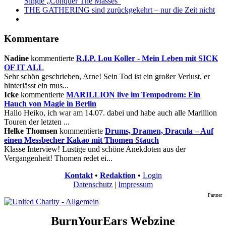
Single „Conquer The Masses"
THE GATHERING sind zurückgekehrt – nur die Zeit nicht
Kommentare
Nadine
kommentierte
R.I.P. Lou Koller - Mein Leben mit SICK
OF IT ALL
Sehr schön geschrieben, Arne! Sein Tod ist ein großer Verlust, er
hinterlässt ein mus...
Icke
kommentierte
MARILLION live im Tempodrom: Ein
Hauch von Magie in Berlin
Hallo Heiko, ich war am 14.07. dabei und habe auch alle Marillion
Touren der letzten ...
Helke Thomsen
kommentierte
Drums, Dramen, Dracula – Auf
einen Messbecher Kakao mit Thomen Stauch
Klasse Interview! Lustige und schöne Anekdoten aus der
Vergangenheit! Thomen redet ei...
Kontakt
•
Redaktion
•
Login
Datenschutz
|
Impressum
Partner
BurnYourEars Webzine