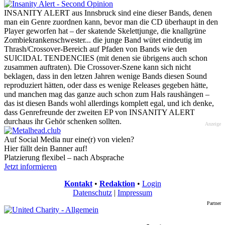
INSANITY ALERT aus Innsbruck sind eine dieser Bands, denen
man ein Genre zuordnen kann, bevor man die CD überhaupt in den
Player geworfen hat – der skatende Skelettjunge, die knallgrüne
Zombiekrankenschwester... die junge Band wütet eindeutig im
Thrash/Crossover-Bereich auf Pfaden von Bands wie den
SUICIDAL TENDENCIES (mit denen sie übrigens auch schon
zusammen auftraten). Die Crossover-Szene kann sich nicht
beklagen, dass in den letzen Jahren wenige Bands diesen Sound
reproduziert hätten, oder dass es wenige Releases gegeben hätte,
und manchen mag das ganze auch schon zum Hals raushängen –
das ist diesen Bands wohl allerdings komplett egal, und ich denke,
dass Genrefreunde der zweiten EP von INSANITY ALERT
durchaus ihr Gehör schenken sollten.
Anzeige
Auf Social Media nur eine(r) von vielen?
Hier fällt dein Banner auf!
Platzierung flexibel – nach Absprache
Jetzt informieren
Kontakt
•
Redaktion
•
Login
Datenschutz
|
Impressum
Partner