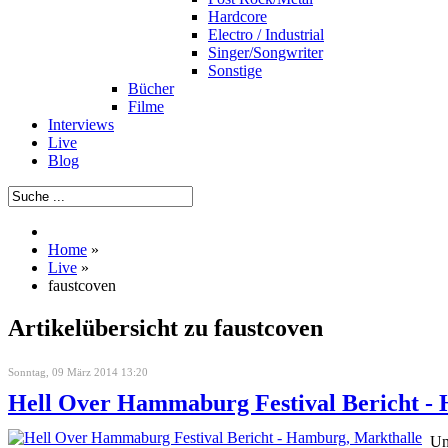
Hardcore
Electro / Industrial
Singer/Songwriter
Sonstige
Bücher
Filme
Interviews
Live
Blog
Home
»
Live
»
faustcoven
Artikelübersicht zu faustcoven
Sonntag, 09 März 2014 13:20
Hell Over Hammaburg Festival Bericht -
Un