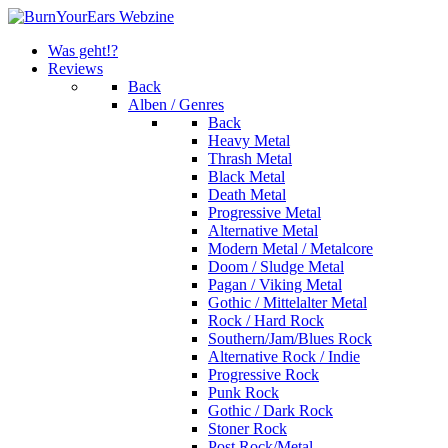
Was geht!?
Reviews
Back
Alben / Genres
Back
Heavy Metal
Thrash Metal
Black Metal
Death Metal
Progressive Metal
Alternative Metal
Modern Metal / Metalcore
Doom / Sludge Metal
Pagan / Viking Metal
Gothic / Mittelalter Metal
Rock / Hard Rock
Southern/Jam/Blues Rock
Alternative Rock / Indie
Progressive Rock
Punk Rock
Gothic / Dark Rock
Stoner Rock
Post Rock/Metal