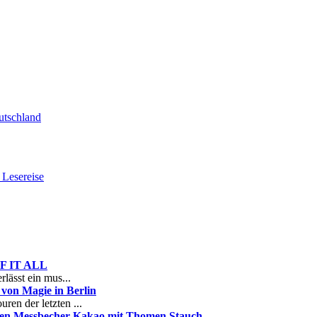
tschland
Lesereise
 OF IT ALL
rlässt ein mus...
on Magie in Berlin
ren der letzten ...
nen Messbecher Kakao mit Thomen Stauch