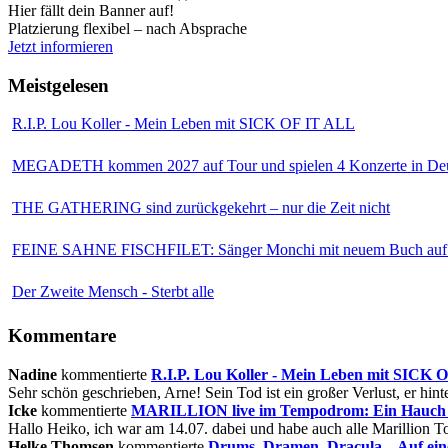
Hier fällt dein Banner auf!
Platzierung flexibel – nach Absprache
Jetzt informieren
Meistgelesen
R.I.P. Lou Koller - Mein Leben mit SICK OF IT ALL
MEGADETH kommen 2027 auf Tour und spielen 4 Konzerte in Deu
THE GATHERING sind zurückgekehrt – nur die Zeit nicht
FEINE SAHNE FISCHFILET: Sänger Monchi mit neuem Buch auf 
Der Zweite Mensch - Sterbt alle
Kommentare
Nadine
kommentierte
R.I.P. Lou Koller - Mein Leben mit SICK
Sehr schön geschrieben, Arne! Sein Tod ist ein großer Verlust, er hinte
Icke
kommentierte
MARILLION live im Tempodrom: Ein Hauch v
Hallo Heiko, ich war am 14.07. dabei und habe auch alle Marillion Tou
Helke Thomsen
kommentierte
Drums, Dramen, Dracula – Auf ei