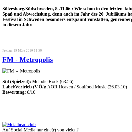
Sölvesborg/Südschweden, 8.-11.06.: Wie schon in den letzten 
Spaß und Abwechslung, denn auch im Jahr des 20. Jubiläums habe
Festival in Schweden besonders entspannt vonstatten, genreüberg
in diesem Jahr.
Freitag, 19 März 2010 11:56
FM - Metropolis
Stil (Spielzeit):
Melodic Rock (63:56)
Label/Vertrieb (V.Ö.):
AOR Heaven / Soulfood Music (26.03.10)
Bewertung:
8/10
Auf Social Media nur eine(r) von vielen?