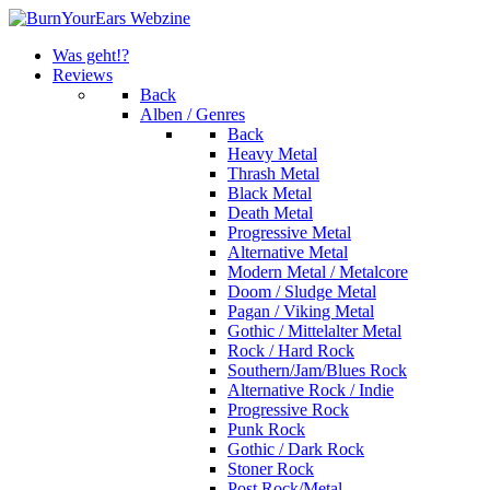
Was geht!?
Reviews
Back
Alben / Genres
Back
Heavy Metal
Thrash Metal
Black Metal
Death Metal
Progressive Metal
Alternative Metal
Modern Metal / Metalcore
Doom / Sludge Metal
Pagan / Viking Metal
Gothic / Mittelalter Metal
Rock / Hard Rock
Southern/Jam/Blues Rock
Alternative Rock / Indie
Progressive Rock
Punk Rock
Gothic / Dark Rock
Stoner Rock
Post Rock/Metal