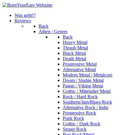
Was geht!?
Reviews
Back
Alben / Genres
Back
Heavy Metal
Thrash Metal
Black Metal
Death Metal
Progressive Metal
Alternative Metal
Modern Metal / Metalcore
Doom / Sludge Metal
Pagan / Viking Metal
Gothic / Mittelalter Metal
Rock / Hard Rock
Southern/Jam/Blues Rock
Alternative Rock / Indie
Progressive Rock
Punk Rock
Gothic / Dark Rock
Stoner Rock
Post Rock/Metal