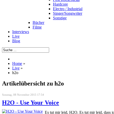
Hardcore
Electro / Industrial
Singer/Songwriter
Sonstige
Bücher
Filme
Interviews
Live
Blog
Home
»
Live
»
h2o
Artikelübersicht zu h2o
Sonntag, 08 November 2015 17:54
H2O - Use Your Voice
Es tut mir leid, H2O. Es tut mir leid, dass 