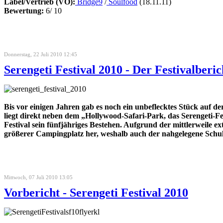
Label/Vertrieb (VÖ):
Bridge9
/
Soulfood
(18.11.11)
Bewertung:
6/ 10
Donnerstag, 22 Juli 2010 12:45
Serengeti Festival 2010 - Der Festivalberic
Bis vor einigen Jahren gab es noch ein unbeflecktes Stück auf 
liegt direkt neben dem „Hollywood-Safari-Park, das Serengeti-
Festival sein fünfjähriges Bestehen. Aufgrund der mittlerweile 
größerer Campingplatz her, weshalb auch der nahgelegene Schu
Mittwoch, 07 Juli 2010 13:05
Vorbericht - Serengeti Festival 2010