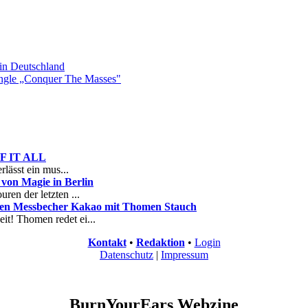
n Deutschland
gle „Conquer The Masses"
 OF IT ALL
rlässt ein mus...
on Magie in Berlin
ren der letzten ...
nen Messbecher Kakao mit Thomen Stauch
it! Thomen redet ei...
Kontakt
•
Redaktion
•
Login
Datenschutz
|
Impressum
BurnYourEars Webzine