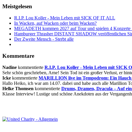
Meistgelesen
R.I.P. Lou Koller - Mein Leben mit SICK OF IT ALL
In Wacken, auf Wacken oder beim Wacken?
MEGADETH kommen 2027 auf Tour und spielen 4 Konzerte i
Hamburger Thrasher DISTANT SHADOW veröffentlichen Sin
Der Zweite Mensch - Sterbt alle
Kommentare
Nadine
kommentierte
R.I.P. Lou Koller - Mein Leben mit SICK
Sehr schön geschrieben, Arne! Sein Tod ist ein großer Verlust, er hinte
Icke
kommentierte
MARILLION live im Tempodrom: Ein Hauch v
Hallo Heiko, ich war am 14.07. dabei und habe auch alle Marillion Tou
Helke Thomsen
kommentierte
Drums, Dramen, Dracula – Auf ei
Klasse Interview! Lustige und schöne Anekdoten aus der Vergangenhe