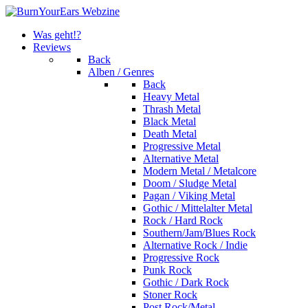
Was geht!?
Reviews
Back
Alben / Genres
Back
Heavy Metal
Thrash Metal
Black Metal
Death Metal
Progressive Metal
Alternative Metal
Modern Metal / Metalcore
Doom / Sludge Metal
Pagan / Viking Metal
Gothic / Mittelalter Metal
Rock / Hard Rock
Southern/Jam/Blues Rock
Alternative Rock / Indie
Progressive Rock
Punk Rock
Gothic / Dark Rock
Stoner Rock
Post Rock/Metal