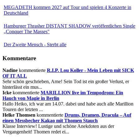
MEGADETH kommen 2027 auf Tour und spielen 4 Konzerte in
Deutschland
Hamburger Thrasher DISTANT SHADOW veröffentlichen Single
„Conquer The Masses"
Der Zweite Mensch - Sterbt alle
Kommentare
Nadine
kommentierte
R.I.P. Lou Koller - Mein Leben mit SICK
OF IT ALL
Sehr schön geschrieben, Arne! Sein Tod ist ein großer Verlust, er
hinterlässt ein mus...
Icke
kommentierte
MARILLION live im Tempodrom: Ein
Hauch von Magie in Berlin
Hallo Heiko, ich war am 14.07. dabei und habe auch alle Marillion
Touren der letzten ...
Helke Thomsen
kommentierte
Drums, Dramen, Dracula – Auf
einen Messbecher Kakao mit Thomen Stauch
Klasse Interview! Lustige und schöne Anekdoten aus der
Vergangenheit! Thomen redet ei...