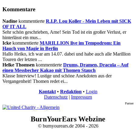
Kommentare
Nadine
kommentierte
R.I.P. Lou Koller - Mein Leben mit SICK
OF IT ALL
Sehr schön geschrieben, Arne! Sein Tod ist ein großer Verlust, er
hinterlässt ein mus...
Icke
kommentierte
MARILLION live im Tempodrom: Ein
Hauch von Magie in Berlin
Hallo Heiko, ich war am 14.07. dabei und habe auch alle Marillion
Touren der letzten ...
Helke Thomsen
kommentierte
Drums, Dramen, Dracula – Auf
einen Messbecher Kakao mit Thomen Stauch
Klasse Interview! Lustige und schöne Anekdoten aus der
Vergangenheit! Thomen redet ei...
Kontakt
•
Redaktion
•
Login
Datenschutz
|
Impressum
Partner
BurnYourEars Webzine
© burnyourears.de 2004 - 2026