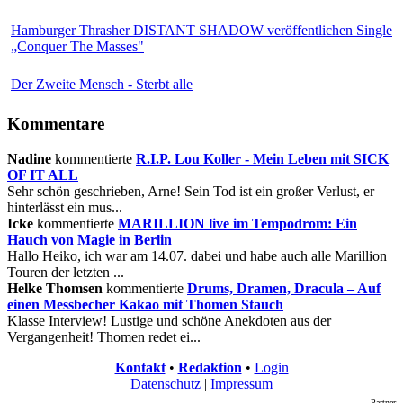
Hamburger Thrasher DISTANT SHADOW veröffentlichen Single
„Conquer The Masses"
Der Zweite Mensch - Sterbt alle
Kommentare
Nadine
kommentierte
R.I.P. Lou Koller - Mein Leben mit SICK
OF IT ALL
Sehr schön geschrieben, Arne! Sein Tod ist ein großer Verlust, er
hinterlässt ein mus...
Icke
kommentierte
MARILLION live im Tempodrom: Ein
Hauch von Magie in Berlin
Hallo Heiko, ich war am 14.07. dabei und habe auch alle Marillion
Touren der letzten ...
Helke Thomsen
kommentierte
Drums, Dramen, Dracula – Auf
einen Messbecher Kakao mit Thomen Stauch
Klasse Interview! Lustige und schöne Anekdoten aus der
Vergangenheit! Thomen redet ei...
Kontakt
•
Redaktion
•
Login
Datenschutz
|
Impressum
Partner