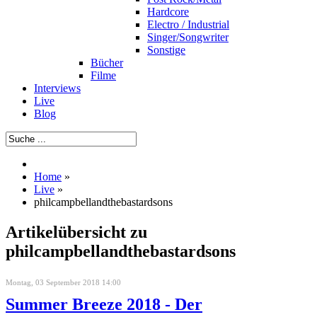
Hardcore
Electro / Industrial
Singer/Songwriter
Sonstige
Bücher
Filme
Interviews
Live
Blog
Home
»
Live
»
philcampbellandthebastardsons
Artikelübersicht zu
philcampbellandthebastardsons
Montag, 03 September 2018 14:00
Summer Breeze 2018 - Der