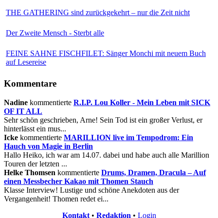
THE GATHERING sind zurückgekehrt – nur die Zeit nicht
Der Zweite Mensch - Sterbt alle
FEINE SAHNE FISCHFILET: Sänger Monchi mit neuem Buch
auf Lesereise
Kommentare
Nadine
kommentierte
R.I.P. Lou Koller - Mein Leben mit SICK
OF IT ALL
Sehr schön geschrieben, Arne! Sein Tod ist ein großer Verlust, er
hinterlässt ein mus...
Icke
kommentierte
MARILLION live im Tempodrom: Ein
Hauch von Magie in Berlin
Hallo Heiko, ich war am 14.07. dabei und habe auch alle Marillion
Touren der letzten ...
Helke Thomsen
kommentierte
Drums, Dramen, Dracula – Auf
einen Messbecher Kakao mit Thomen Stauch
Klasse Interview! Lustige und schöne Anekdoten aus der
Vergangenheit! Thomen redet ei...
Kontakt
•
Redaktion
•
Login