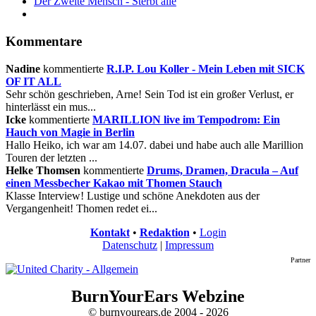
Der Zweite Mensch - Sterbt alle
Kommentare
Nadine
kommentierte
R.I.P. Lou Koller - Mein Leben mit SICK
OF IT ALL
Sehr schön geschrieben, Arne! Sein Tod ist ein großer Verlust, er
hinterlässt ein mus...
Icke
kommentierte
MARILLION live im Tempodrom: Ein
Hauch von Magie in Berlin
Hallo Heiko, ich war am 14.07. dabei und habe auch alle Marillion
Touren der letzten ...
Helke Thomsen
kommentierte
Drums, Dramen, Dracula – Auf
einen Messbecher Kakao mit Thomen Stauch
Klasse Interview! Lustige und schöne Anekdoten aus der
Vergangenheit! Thomen redet ei...
Kontakt
•
Redaktion
•
Login
Datenschutz
|
Impressum
Partner
BurnYourEars Webzine
© burnyourears.de 2004 - 2026