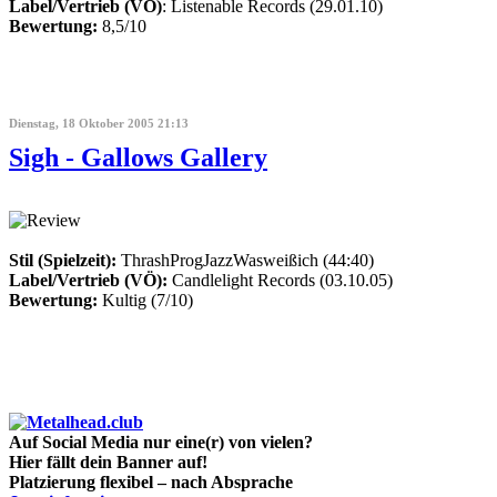
Label/Vertrieb (VÖ)
: Listenable Records (29.01.10)
Bewertung:
8,5/10
Dienstag, 18 Oktober 2005 21:13
Sigh - Gallows Gallery
Stil (Spielzeit):
ThrashProgJazzWasweißich (44:40)
Label/Vertrieb (VÖ):
Candlelight Records (03.10.05)
Bewertung:
Kultig (7/10)
Auf Social Media nur eine(r) von vielen?
Hier fällt dein Banner auf!
Platzierung flexibel – nach Absprache