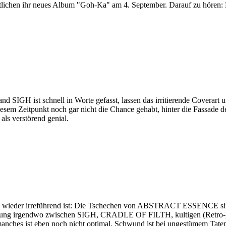
tlichen ihr neues Album "Goh-Ka" am 4. September. Darauf zu hören:
nd SIGH ist schnell in Worte gefasst, lassen das irritierende Coverart
sem Zeitpunkt noch gar nicht die Chance gehabt, hinter die Fassade d
als verstörend genial.
l wieder irreführend ist: Die Tschechen von ABSTRACT ESSENCE sin
chung irgendwo zwischen SIGH, CRADLE OF FILTH, kultigen (Retro-) 
manches ist eben noch nicht optimal. Schwund ist bei ungestümem Tatend