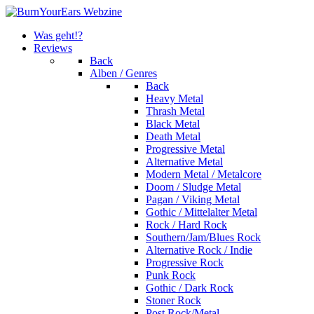
Was geht!?
Reviews
Back
Alben / Genres
Back
Heavy Metal
Thrash Metal
Black Metal
Death Metal
Progressive Metal
Alternative Metal
Modern Metal / Metalcore
Doom / Sludge Metal
Pagan / Viking Metal
Gothic / Mittelalter Metal
Rock / Hard Rock
Southern/Jam/Blues Rock
Alternative Rock / Indie
Progressive Rock
Punk Rock
Gothic / Dark Rock
Stoner Rock
Post Rock/Metal