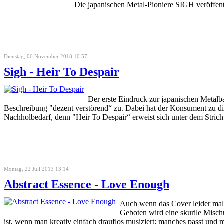
Die japanischen Metal-Pioniere SIGH veröffen
Dienstag, 06 November 2018 10:57
Sigh - Heir To Despair
Der erste Eindruck zur japanischen Metalba
Beschreibung "dezent verstörend“ zu. Dabei hat der Konsument zu die
Nachholbedarf, denn "Heir To Despair“ erweist sich unter dem Strich 
Montag, 22 Juli 2013 13:14
Abstract Essence - Love Enough
Auch wenn das Cover leider ma
Geboten wird eine skurile Mis
ist, wenn man kreativ einfach drauflos musiziert: manches passt und 