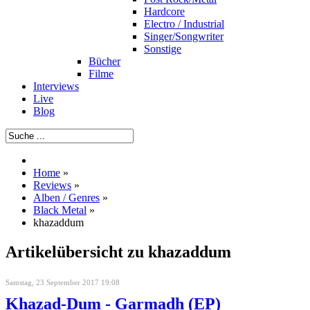
Hardcore
Electro / Industrial
Singer/Songwriter
Sonstige
Bücher
Filme
Interviews
Live
Blog
Home
»
Reviews
»
Alben / Genres
»
Black Metal
»
khazaddum
Artikelübersicht zu khazaddum
Samstag, 23 September 2017 19:08
Khazad-Dum - Garmadh (EP)