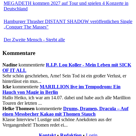
MEGADETH kommen 2027 auf Tour und spielen 4 Konzerte in
Deutschland
Hamburger Thrasher DISTANT SHADOW veröffentlichen Single
„Conquer The Masses"
Der Zweite Mensch - Sterbt alle
Kommentare
Nadine
kommentierte
R.I.P. Lou Koller - Mein Leben mit SICK
OF IT ALL
Sehr schön geschrieben, Arne! Sein Tod ist ein großer Verlust, er
hinterlässt ein mus...
Icke
kommentierte
MARILLION live im Tempodrom: Ein
Hauch von Magie in Berlin
Hallo Heiko, ich war am 14.07. dabei und habe auch alle Marillion
Touren der letzten ...
Helke Thomsen
kommentierte
Drums, Dramen, Dracula – Auf
einen Messbecher Kakao mit Thomen Stauch
Klasse Interview! Lustige und schöne Anekdoten aus der
Vergangenheit! Thomen redet ei...
Kontakt
•
Redaktion
•
Login