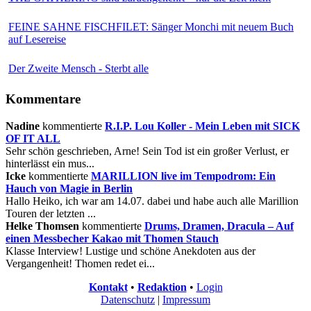
FEINE SAHNE FISCHFILET: Sänger Monchi mit neuem Buch
auf Lesereise
Der Zweite Mensch - Sterbt alle
Kommentare
Nadine
kommentierte
R.I.P. Lou Koller - Mein Leben mit SICK
OF IT ALL
Sehr schön geschrieben, Arne! Sein Tod ist ein großer Verlust, er
hinterlässt ein mus...
Icke
kommentierte
MARILLION live im Tempodrom: Ein
Hauch von Magie in Berlin
Hallo Heiko, ich war am 14.07. dabei und habe auch alle Marillion
Touren der letzten ...
Helke Thomsen
kommentierte
Drums, Dramen, Dracula – Auf
einen Messbecher Kakao mit Thomen Stauch
Klasse Interview! Lustige und schöne Anekdoten aus der
Vergangenheit! Thomen redet ei...
Kontakt
•
Redaktion
•
Login
Datenschutz
|
Impressum