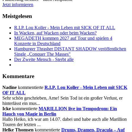
Jetzt informieren
Meistgelesen
R.I.P. Lou Koller - Mein Leben mit SICK OF IT ALL
In Wacken, auf Wacken oder beim Wacken?
MEGADETH kommen 2027 auf Tour und spielen 4
Konzerte in Deutschland
Hamburger Thrasher DISTANT SHADOW veröffentlichen
Single „Conquer The Masses"
Der Zweite Mensch - Sterbt alle
Kommentare
Nadine
kommentierte
R.I.P. Lou Koller - Mein Leben mit SICK
OF IT ALL
Sehr schön geschrieben, Arne! Sein Tod ist ein großer Verlust, er
hinterlässt ein mus...
Icke
kommentierte
MARILLION live im Tempodrom: Ein
Hauch von Magie in Berlin
Hallo Heiko, ich war am 14.07. dabei und habe auch alle Marillion
Touren der letzten ...
Helke Thomsen
kommentierte
Drums, Dramen, Dracula – Auf