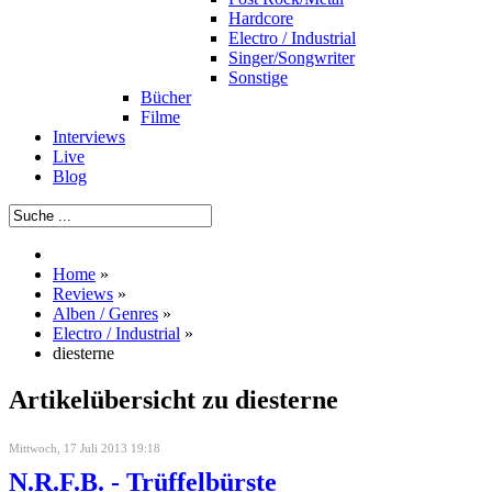
Hardcore
Electro / Industrial
Singer/Songwriter
Sonstige
Bücher
Filme
Interviews
Live
Blog
Home
»
Reviews
»
Alben / Genres
»
Electro / Industrial
»
diesterne
Artikelübersicht zu diesterne
Mittwoch, 17 Juli 2013 19:18
N.R.F.B. - Trüffelbürste