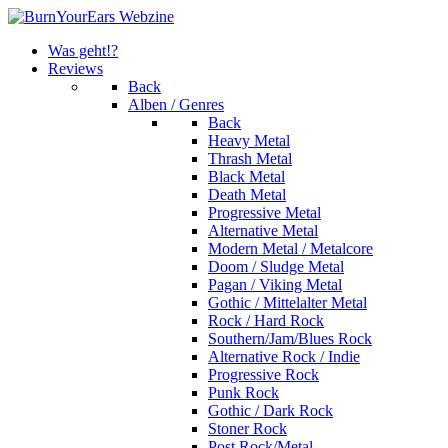
Was geht!?
Reviews
Back
Alben / Genres
Back
Heavy Metal
Thrash Metal
Black Metal
Death Metal
Progressive Metal
Alternative Metal
Modern Metal / Metalcore
Doom / Sludge Metal
Pagan / Viking Metal
Gothic / Mittelalter Metal
Rock / Hard Rock
Southern/Jam/Blues Rock
Alternative Rock / Indie
Progressive Rock
Punk Rock
Gothic / Dark Rock
Stoner Rock
Post Rock/Metal