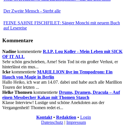
Der Zweite Mensch - Sterbt alle
FEINE SAHNE FISCHFILET: Sänger Monchi mit neuem Buch
auf Lesereise
Kommentare
Nadine
kommentierte
R.I.P. Lou Koller - Mein Leben mit SICK
OF IT ALL
Sehr schön geschrieben, Arne! Sein Tod ist ein großer Verlust, er
hinterlässt ein mus...
Icke
kommentierte
MARILLION live im Tempodrom: Ein
Hauch von Magie in Berlin
Hallo Heiko, ich war am 14.07. dabei und habe auch alle Marillion
Touren der letzten ...
Helke Thomsen
kommentierte
Drums, Dramen, Dracula – Auf
einen Messbecher Kakao mit Thomen Stauch
Klasse Interview! Lustige und schöne Anekdoten aus der
Vergangenheit! Thomen redet ei...
Kontakt
•
Redaktion
•
Login
Datenschutz
|
Impressum