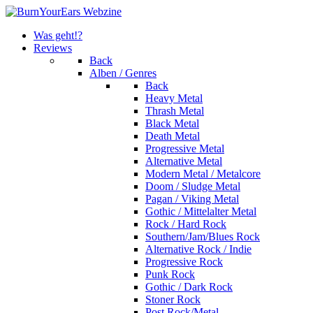
Was geht!?
Reviews
Back
Alben / Genres
Back
Heavy Metal
Thrash Metal
Black Metal
Death Metal
Progressive Metal
Alternative Metal
Modern Metal / Metalcore
Doom / Sludge Metal
Pagan / Viking Metal
Gothic / Mittelalter Metal
Rock / Hard Rock
Southern/Jam/Blues Rock
Alternative Rock / Indie
Progressive Rock
Punk Rock
Gothic / Dark Rock
Stoner Rock
Post Rock/Metal