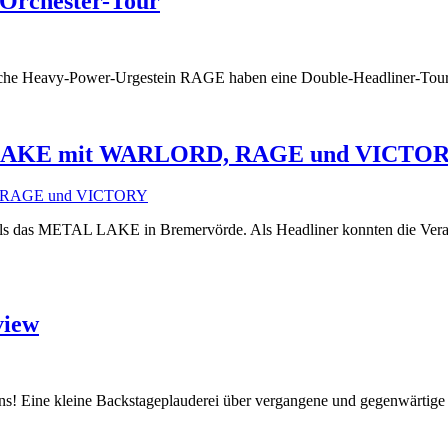
rchester-Tour
e Heavy-Power-Urgestein RAGE haben eine Double-Headliner-Tour f
AL LAKE mit WARLORD, RAGE und VICTO
t erstmals das METAL LAKE in Bremervörde. Als Headliner konnten d
view
s! Eine kleine Backstageplauderei über vergangene und gegenwärtig