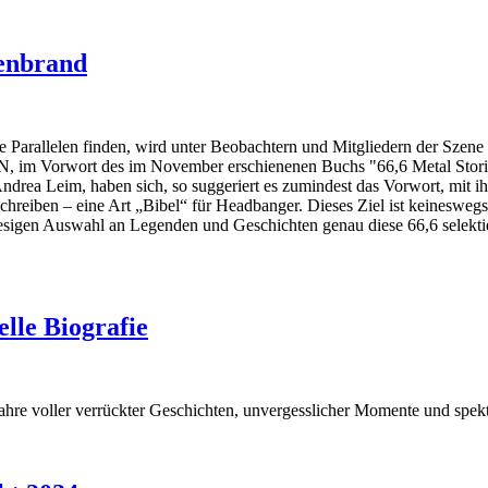
henbrand
 Parallelen finden, wird unter Beobachtern und Mitgliedern der Szene g
m Vorwort des im November erschienenen Buchs "66,6 Metal Stories:
ndrea Leim, haben sich, so suggeriert es zumindest das Vorwort, mit ih
schreiben – eine Art „Bibel“ für Headbanger. Dieses Ziel ist keinesweg
iesigen Auswahl an Legenden und Geschichten genau diese 66,6 selekt
lle Biografie
hre voller verrückter Geschichten, unvergesslicher Momente und spek