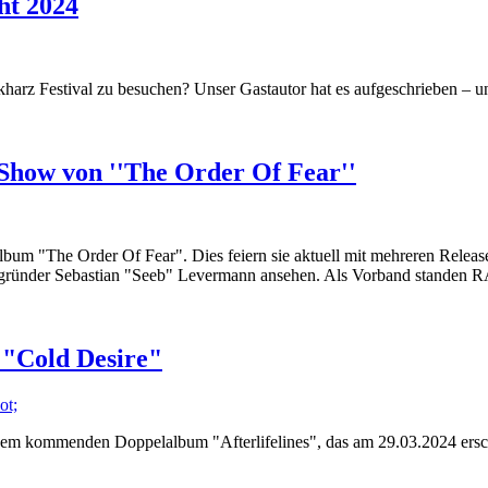
ht 2024
harz Festival zu besuchen? Unser Gastautor hat es aufgeschrieben – u
Show von ''The Order Of Fear''
m "The Order Of Fear". Dies feiern sie aktuell mit mehreren Release
gründer Sebastian "Seeb" Levermann ansehen. Als Vorband standen R
 "Cold Desire"
dem kommenden Doppelalbum "Afterlifelines", das am 29.03.2024 ersc