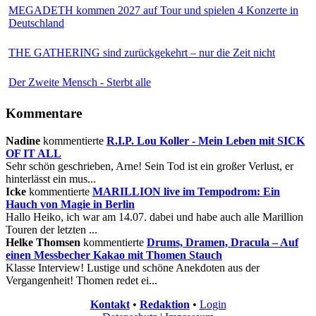
MEGADETH kommen 2027 auf Tour und spielen 4 Konzerte in
Deutschland
THE GATHERING sind zurückgekehrt – nur die Zeit nicht
Der Zweite Mensch - Sterbt alle
Kommentare
Nadine
kommentierte
R.I.P. Lou Koller - Mein Leben mit SICK
OF IT ALL
Sehr schön geschrieben, Arne! Sein Tod ist ein großer Verlust, er
hinterlässt ein mus...
Icke
kommentierte
MARILLION live im Tempodrom: Ein
Hauch von Magie in Berlin
Hallo Heiko, ich war am 14.07. dabei und habe auch alle Marillion
Touren der letzten ...
Helke Thomsen
kommentierte
Drums, Dramen, Dracula – Auf
einen Messbecher Kakao mit Thomen Stauch
Klasse Interview! Lustige und schöne Anekdoten aus der
Vergangenheit! Thomen redet ei...
Kontakt
•
Redaktion
•
Login