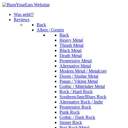
Was geht!?
Reviews
Back
Alben / Genres
Back
Heavy Metal
Thrash Metal
Black Metal
Death Metal
Progressive Metal
Alternative Metal
Modern Metal / Metalcore
Doom / Sludge Metal
Pagan / Viking Metal
Gothic / Mittelalter Metal
Rock / Hard Rock
Southern/Jam/Blues Rock
Alternative Rock / Indie
Progressive Rock
Punk Rock
Gothic / Dark Rock
Stoner Rock
Post Rock/Metal