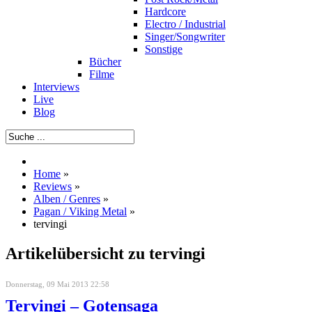
Hardcore
Electro / Industrial
Singer/Songwriter
Sonstige
Bücher
Filme
Interviews
Live
Blog
Home
»
Reviews
»
Alben / Genres
»
Pagan / Viking Metal
»
tervingi
Artikelübersicht zu tervingi
Donnerstag, 09 Mai 2013 22:58
Tervingi – Gotensaga