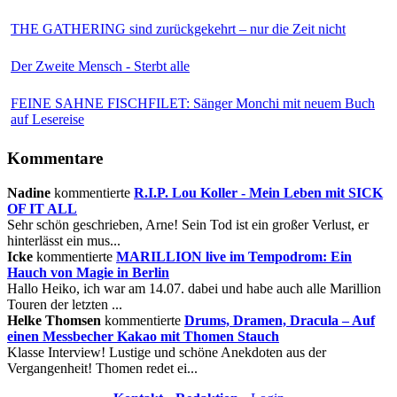
THE GATHERING sind zurückgekehrt – nur die Zeit nicht
Der Zweite Mensch - Sterbt alle
FEINE SAHNE FISCHFILET: Sänger Monchi mit neuem Buch
auf Lesereise
Kommentare
Nadine
kommentierte
R.I.P. Lou Koller - Mein Leben mit SICK
OF IT ALL
Sehr schön geschrieben, Arne! Sein Tod ist ein großer Verlust, er
hinterlässt ein mus...
Icke
kommentierte
MARILLION live im Tempodrom: Ein
Hauch von Magie in Berlin
Hallo Heiko, ich war am 14.07. dabei und habe auch alle Marillion
Touren der letzten ...
Helke Thomsen
kommentierte
Drums, Dramen, Dracula – Auf
einen Messbecher Kakao mit Thomen Stauch
Klasse Interview! Lustige und schöne Anekdoten aus der
Vergangenheit! Thomen redet ei...