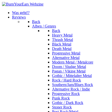
Was geht!?
Reviews
Back
Alben / Genres
Back
Heavy Metal
Thrash Metal
Black Metal
Death Metal
Progressive Metal
Alternative Metal
Modern Metal / Metalcore
Doom / Sludge Metal
Pagan / Viking Metal
Gothic / Mittelalter Metal
Rock / Hard Rock
Southern/Jam/Blues Rock
Alternative Rock / Indie
Progressive Rock
Punk Rock
Gothic / Dark Rock
Stoner Rock
Post Rock/Metal