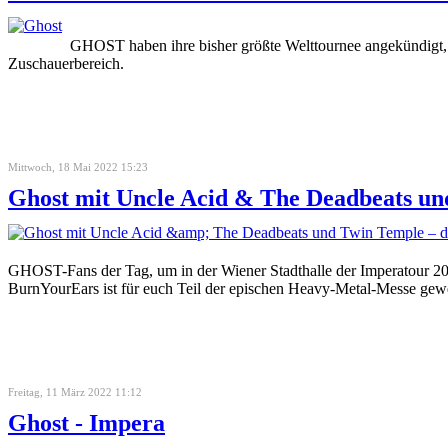
GHOST haben ihre bisher größte Welttournee angekündigt, 
Zuschauerbereich.
Mittwoch, 18 Mai 2022 15:23
Ghost mit Uncle Acid & The Deadbeats un
GHOST-Fans der Tag, um in der Wiener Stadthalle der Imperato
BurnYourEars ist für euch Teil der epischen Heavy-Metal-Messe gew
Freitag, 11 März 2022 11:12
Ghost - Impera