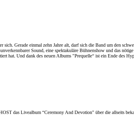
r sich. Gerade einmal zehn Jahre alt, darf sich die Band um den sch
in unverkennbarer Sound, eine spektakuläre Bühnenshow und das nöti
ert hat. Und dank des neuen Albums "Prequelle“ ist ein Ende des Hype
OST das Livealbum “Ceremony And Devotion" über die allseits bekann