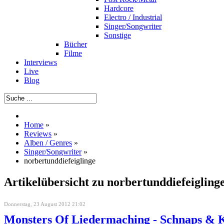
Hardcore
Electro / Industrial
Singer/Songwriter
Sonstige
Bücher
Filme
Interviews
Live
Blog
Home
»
Reviews
»
Alben / Genres
»
Singer/Songwriter
»
norbertunddiefeiglinge
Artikelübersicht zu norbertunddiefeigling
Donnerstag, 23 August 2012 21:02
Monsters Of Liedermaching - Schnaps & 