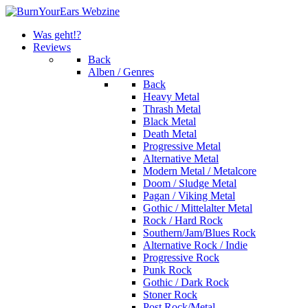
Was geht!?
Reviews
Back
Alben / Genres
Back
Heavy Metal
Thrash Metal
Black Metal
Death Metal
Progressive Metal
Alternative Metal
Modern Metal / Metalcore
Doom / Sludge Metal
Pagan / Viking Metal
Gothic / Mittelalter Metal
Rock / Hard Rock
Southern/Jam/Blues Rock
Alternative Rock / Indie
Progressive Rock
Punk Rock
Gothic / Dark Rock
Stoner Rock
Post Rock/Metal