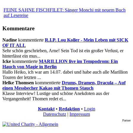
FEINE SAHNE FISCHFILET: Sänger Monchi mit neuem Buch
auf Lesereise
Kommentare
Nadine
kommentierte
R.I.P. Lou Koller - Mein Leben mit SICK
OF IT ALL
Sehr schön geschrieben, Arne! Sein Tod ist ein großer Verlust, er
hinterlässt ein mus...
Icke
kommentierte
MARILLION live im Tempodrom: Ein
Hauch von Magie in Berlin
Hallo Heiko, ich war am 14.07. dabei und habe auch alle Marillion
Touren der letzten ...
Helke Thomsen
kommentierte
Drums, Dramen, Dracula – Auf
einen Messbecher Kakao mit Thomen Stauch
Klasse Interview! Lustige und schöne Anekdoten aus der
Vergangenheit! Thomen redet ei...
Kontakt
•
Redaktion
•
Login
Datenschutz
|
Impressum
Partner