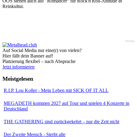
OOS stehen auch auf "Romancer“ für Rock'n'Roll-Attitüde in
Reinkultur.
Anzeige
Auf Social Media nur eine(r) von vielen?
Hier fällt dein Banner auf!
Platzierung flexibel – nach Absprache
Jetzt informieren
Meistgelesen
R.I.P. Lou Koller - Mein Leben mit SICK OF IT ALL
MEGADETH kommen 2027 auf Tour und spielen 4 Konzerte in
Deutschland
THE GATHERING sind zurückgekehrt – nur die Zeit nicht
Der Zweite Mensch - Sterbt alle