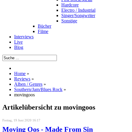
Hardcore
Electro / Industrial
Singer/Songwriter
Sonstige
Bücher
Filme
Interviews
Live
Blog
Home
»
Reviews
»
Alben / Genres
»
Southern/Jam/Blues Rock
»
movingoos
Artikelübersicht zu movingoos
Freitag, 19 Juni 2020 16:17
Moving Oos - Made From Sin