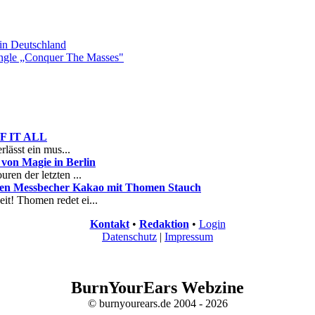
n Deutschland
gle „Conquer The Masses"
 OF IT ALL
rlässt ein mus...
on Magie in Berlin
ren der letzten ...
nen Messbecher Kakao mit Thomen Stauch
it! Thomen redet ei...
Kontakt
•
Redaktion
•
Login
Datenschutz
|
Impressum
BurnYourEars Webzine
© burnyourears.de 2004 - 2026