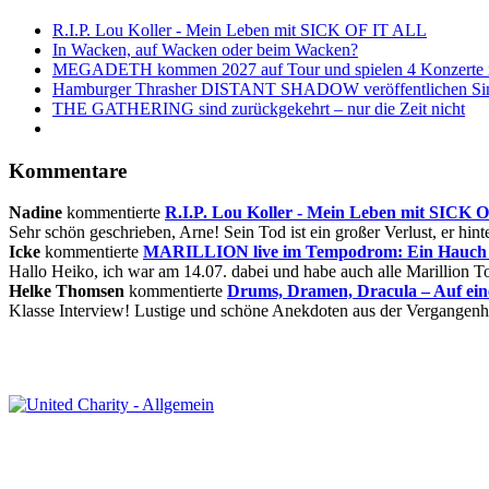
R.I.P. Lou Koller - Mein Leben mit SICK OF IT ALL
In Wacken, auf Wacken oder beim Wacken?
MEGADETH kommen 2027 auf Tour und spielen 4 Konzerte i
Hamburger Thrasher DISTANT SHADOW veröffentlichen Sin
THE GATHERING sind zurückgekehrt – nur die Zeit nicht
Kommentare
Nadine
kommentierte
R.I.P. Lou Koller - Mein Leben mit SICK
Sehr schön geschrieben, Arne! Sein Tod ist ein großer Verlust, er hinte
Icke
kommentierte
MARILLION live im Tempodrom: Ein Hauch v
Hallo Heiko, ich war am 14.07. dabei und habe auch alle Marillion Tou
Helke Thomsen
kommentierte
Drums, Dramen, Dracula – Auf ei
Klasse Interview! Lustige und schöne Anekdoten aus der Vergangenhe