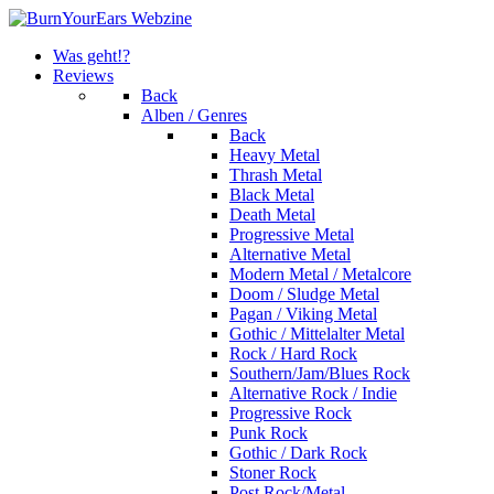
Was geht!?
Reviews
Back
Alben / Genres
Back
Heavy Metal
Thrash Metal
Black Metal
Death Metal
Progressive Metal
Alternative Metal
Modern Metal / Metalcore
Doom / Sludge Metal
Pagan / Viking Metal
Gothic / Mittelalter Metal
Rock / Hard Rock
Southern/Jam/Blues Rock
Alternative Rock / Indie
Progressive Rock
Punk Rock
Gothic / Dark Rock
Stoner Rock
Post Rock/Metal