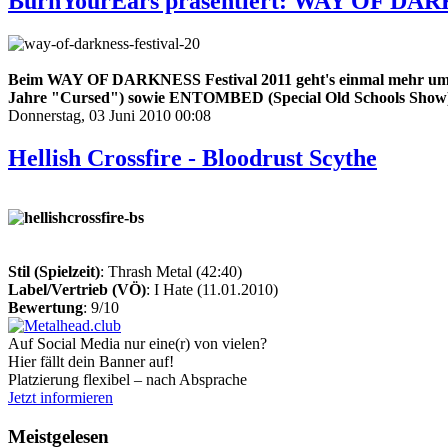
BurnYourEars präsentiert: WAY OF DARK
Beim WAY OF DARKNESS Festival 2011 geht's einmal mehr um
Jahre "Cursed") sowie ENTOMBED (Special Old Schools Show).
Donnerstag, 03 Juni 2010 00:08
Hellish Crossfire - Bloodrust Scythe
Stil (Spielzeit)
: Thrash Metal (42:40)
Label/Vertrieb (VÖ)
: I Hate (11.01.2010)
Bewertung
: 9/10
Auf Social Media nur eine(r) von vielen?
Hier fällt dein Banner auf!
Platzierung flexibel – nach Absprache
Jetzt informieren
Meistgelesen