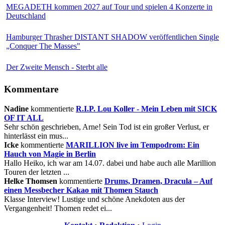
MEGADETH kommen 2027 auf Tour und spielen 4 Konzerte in
Deutschland
Hamburger Thrasher DISTANT SHADOW veröffentlichen Single
„Conquer The Masses"
Der Zweite Mensch - Sterbt alle
Kommentare
Nadine
kommentierte
R.I.P. Lou Koller - Mein Leben mit SICK
OF IT ALL
Sehr schön geschrieben, Arne! Sein Tod ist ein großer Verlust, er
hinterlässt ein mus...
Icke
kommentierte
MARILLION live im Tempodrom: Ein
Hauch von Magie in Berlin
Hallo Heiko, ich war am 14.07. dabei und habe auch alle Marillion
Touren der letzten ...
Helke Thomsen
kommentierte
Drums, Dramen, Dracula – Auf
einen Messbecher Kakao mit Thomen Stauch
Klasse Interview! Lustige und schöne Anekdoten aus der
Vergangenheit! Thomen redet ei...