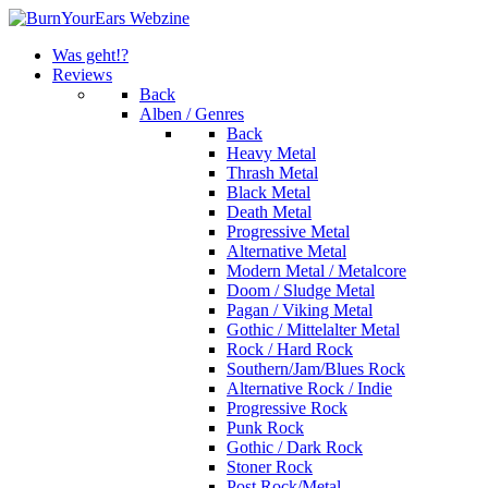
Was geht!?
Reviews
Back
Alben / Genres
Back
Heavy Metal
Thrash Metal
Black Metal
Death Metal
Progressive Metal
Alternative Metal
Modern Metal / Metalcore
Doom / Sludge Metal
Pagan / Viking Metal
Gothic / Mittelalter Metal
Rock / Hard Rock
Southern/Jam/Blues Rock
Alternative Rock / Indie
Progressive Rock
Punk Rock
Gothic / Dark Rock
Stoner Rock
Post Rock/Metal