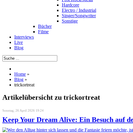
Hardcore
Electro / Industrial
Singer/Songwriter
Sonstige
Bücher
Filme
Interviews
Live
Blog
Home
»
Blog
»
trickortreat
Artikelübersicht zu trickortreat
Sonntag, 26 April 2026 19:24
Keep Your Dream Alive: Ein Besuch auf d