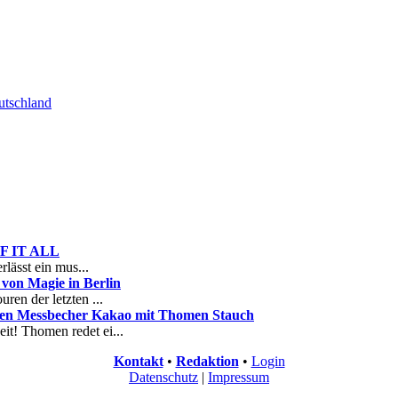
tschland
 OF IT ALL
rlässt ein mus...
on Magie in Berlin
ren der letzten ...
nen Messbecher Kakao mit Thomen Stauch
it! Thomen redet ei...
Kontakt
•
Redaktion
•
Login
Datenschutz
|
Impressum