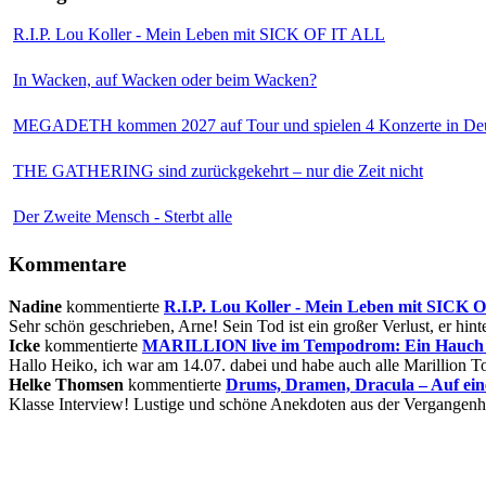
R.I.P. Lou Koller - Mein Leben mit SICK OF IT ALL
In Wacken, auf Wacken oder beim Wacken?
MEGADETH kommen 2027 auf Tour und spielen 4 Konzerte in Deu
THE GATHERING sind zurückgekehrt – nur die Zeit nicht
Der Zweite Mensch - Sterbt alle
Kommentare
Nadine
kommentierte
R.I.P. Lou Koller - Mein Leben mit SICK
Sehr schön geschrieben, Arne! Sein Tod ist ein großer Verlust, er hinte
Icke
kommentierte
MARILLION live im Tempodrom: Ein Hauch v
Hallo Heiko, ich war am 14.07. dabei und habe auch alle Marillion Tou
Helke Thomsen
kommentierte
Drums, Dramen, Dracula – Auf ei
Klasse Interview! Lustige und schöne Anekdoten aus der Vergangenhe