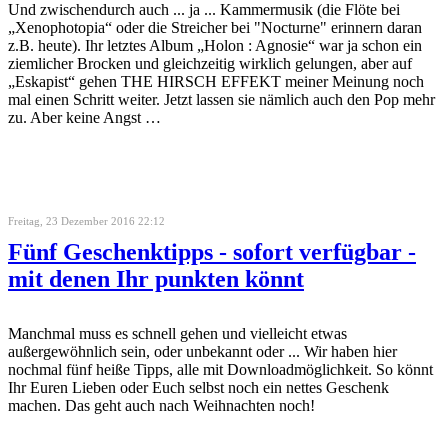
Und zwischendurch auch ... ja ... Kammermusik (die Flöte bei
„Xenophotopia“ oder die Streicher bei "Nocturne" erinnern daran
z.B. heute). Ihr letztes Album „Holon : Agnosie“ war ja schon ein
ziemlicher Brocken und gleichzeitig wirklich gelungen, aber auf
„Eskapist“ gehen THE HIRSCH EFFEKT meiner Meinung noch
mal einen Schritt weiter. Jetzt lassen sie nämlich auch den Pop mehr
zu. Aber keine Angst …
Freitag, 23 Dezember 2016 22:12
Fünf Geschenktipps - sofort verfügbar -
mit denen Ihr punkten könnt
Manchmal muss es schnell gehen und vielleicht etwas
außergewöhnlich sein, oder unbekannt oder ... Wir haben hier
nochmal fünf heiße Tipps, alle mit Downloadmöglichkeit. So könnt
Ihr Euren Lieben oder Euch selbst noch ein nettes Geschenk
machen. Das geht auch nach Weihnachten noch!