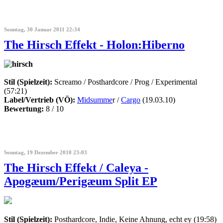
Sonntag, 30 Januar 2011 22:34
The Hirsch Effekt - Holon:Hiberno
Stil (Spielzeit):
Screamo / Posthardcore / Prog / Experimental
(57:21)
Label/Vertrieb (VÖ):
Midsumme
r /
Cargo
(19.03.10)
Bewertung:
8 / 10
Sonntag, 19 Dezember 2010 23:03
The Hirsch Effekt / Caleya -
Apogæum/Perigæum Split EP
Stil (Spielzeit):
Posthardcore, Indie, Keine Ahnung, echt ey (19:58)