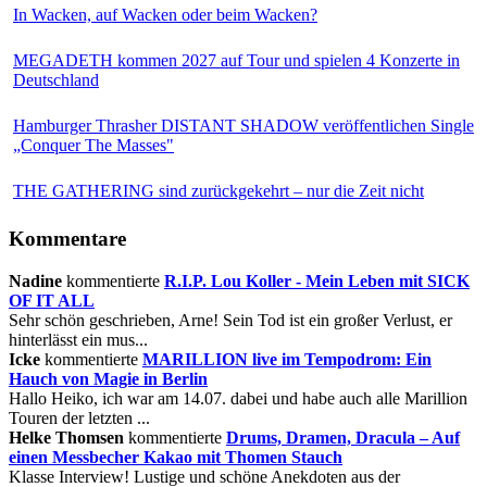
In Wacken, auf Wacken oder beim Wacken?
MEGADETH kommen 2027 auf Tour und spielen 4 Konzerte in
Deutschland
Hamburger Thrasher DISTANT SHADOW veröffentlichen Single
„Conquer The Masses"
THE GATHERING sind zurückgekehrt – nur die Zeit nicht
Kommentare
Nadine
kommentierte
R.I.P. Lou Koller - Mein Leben mit SICK
OF IT ALL
Sehr schön geschrieben, Arne! Sein Tod ist ein großer Verlust, er
hinterlässt ein mus...
Icke
kommentierte
MARILLION live im Tempodrom: Ein
Hauch von Magie in Berlin
Hallo Heiko, ich war am 14.07. dabei und habe auch alle Marillion
Touren der letzten ...
Helke Thomsen
kommentierte
Drums, Dramen, Dracula – Auf
einen Messbecher Kakao mit Thomen Stauch
Klasse Interview! Lustige und schöne Anekdoten aus der