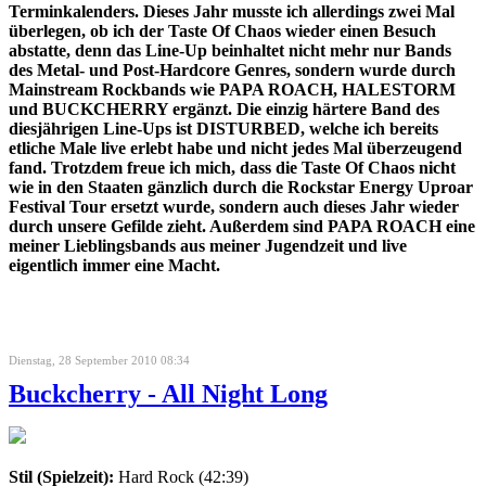
Terminkalenders. Dieses Jahr musste ich allerdings zwei Mal
überlegen, ob ich der Taste Of Chaos wieder einen Besuch
abstatte, denn das Line-Up beinhaltet nicht mehr nur Bands
des Metal- und Post-Hardcore Genres, sondern wurde durch
Mainstream Rockbands wie PAPA ROACH, HALESTORM
und BUCKCHERRY ergänzt. Die einzig härtere Band des
diesjährigen Line-Ups ist DISTURBED, welche ich bereits
etliche Male live erlebt habe und nicht jedes Mal überzeugend
fand. Trotzdem freue ich mich, dass die Taste Of Chaos nicht
wie in den Staaten gänzlich durch die Rockstar Energy Uproar
Festival Tour ersetzt wurde, sondern auch dieses Jahr wieder
durch unsere Gefilde zieht. Außerdem sind PAPA ROACH eine
meiner Lieblingsbands aus meiner Jugendzeit und live
eigentlich immer eine Macht.
Dienstag, 28 September 2010 08:34
Buckcherry - All Night Long
Stil (Spielzeit):
Hard Rock (42:39)