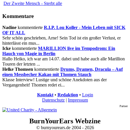
Der Zweite Mensch - Sterbt alle
Kommentare
Nadine
kommentierte
R.I.P. Lou Koller - Mein Leben mit SICK
OF IT ALL
Sehr schön geschrieben, Arne! Sein Tod ist ein großer Verlust, er
hinterlässt ein mus...
Icke
kommentierte
MARILLION live im Tempodrom: Ein
Hauch von Magie in Berlin
Hallo Heiko, ich war am 14.07. dabei und habe auch alle Marillion
Touren der letzten ...
Helke Thomsen
kommentierte
Drums, Dramen, Dracula – Auf
einen Messbecher Kakao mit Thomen Stauch
Klasse Interview! Lustige und schöne Anekdoten aus der
Vergangenheit! Thomen redet ei...
Kontakt
•
Redaktion
•
Login
Datenschutz
|
Impressum
Partner
BurnYourEars Webzine
© burnyourears.de 2004 - 2026