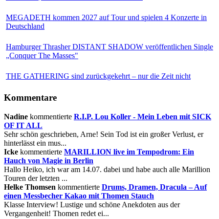
MEGADETH kommen 2027 auf Tour und spielen 4 Konzerte in
Deutschland
Hamburger Thrasher DISTANT SHADOW veröffentlichen Single
„Conquer The Masses"
THE GATHERING sind zurückgekehrt – nur die Zeit nicht
Kommentare
Nadine
kommentierte
R.I.P. Lou Koller - Mein Leben mit SICK
OF IT ALL
Sehr schön geschrieben, Arne! Sein Tod ist ein großer Verlust, er
hinterlässt ein mus...
Icke
kommentierte
MARILLION live im Tempodrom: Ein
Hauch von Magie in Berlin
Hallo Heiko, ich war am 14.07. dabei und habe auch alle Marillion
Touren der letzten ...
Helke Thomsen
kommentierte
Drums, Dramen, Dracula – Auf
einen Messbecher Kakao mit Thomen Stauch
Klasse Interview! Lustige und schöne Anekdoten aus der
Vergangenheit! Thomen redet ei...