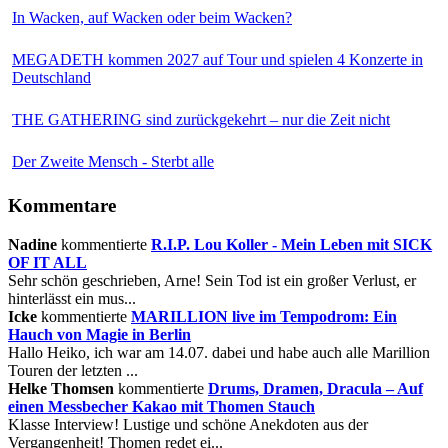
In Wacken, auf Wacken oder beim Wacken?
MEGADETH kommen 2027 auf Tour und spielen 4 Konzerte in
Deutschland
THE GATHERING sind zurückgekehrt – nur die Zeit nicht
Der Zweite Mensch - Sterbt alle
Kommentare
Nadine
kommentierte
R.I.P. Lou Koller - Mein Leben mit SICK
OF IT ALL
Sehr schön geschrieben, Arne! Sein Tod ist ein großer Verlust, er
hinterlässt ein mus...
Icke
kommentierte
MARILLION live im Tempodrom: Ein
Hauch von Magie in Berlin
Hallo Heiko, ich war am 14.07. dabei und habe auch alle Marillion
Touren der letzten ...
Helke Thomsen
kommentierte
Drums, Dramen, Dracula – Auf
einen Messbecher Kakao mit Thomen Stauch
Klasse Interview! Lustige und schöne Anekdoten aus der
Vergangenheit! Thomen redet ei...