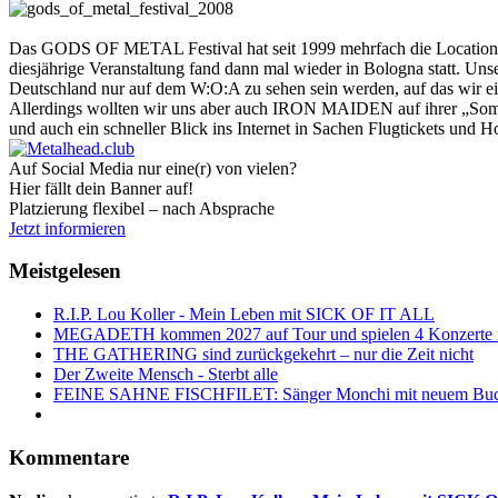
Das GODS OF METAL Festival hat seit 1999 mehrfach die Location gew
diesjährige Veranstaltung fand dann mal wieder in Bologna statt. U
Deutschland nur auf dem W:O:A zu sehen sein werden, auf das wir eige
Allerdings wollten wir uns aber auch IRON MAIDEN auf ihrer „Somewh
und auch ein schneller Blick ins Internet in Sachen Flugtickets und H
Auf Social Media nur eine(r) von vielen?
Hier fällt dein Banner auf!
Platzierung flexibel – nach Absprache
Jetzt informieren
Meistgelesen
R.I.P. Lou Koller - Mein Leben mit SICK OF IT ALL
MEGADETH kommen 2027 auf Tour und spielen 4 Konzerte i
THE GATHERING sind zurückgekehrt – nur die Zeit nicht
Der Zweite Mensch - Sterbt alle
FEINE SAHNE FISCHFILET: Sänger Monchi mit neuem Buch 
Kommentare