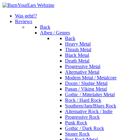
Was geht!?
Reviews
Back
Alben / Genres
Back
Heavy Metal
Thrash Metal
Black Metal
Death Metal
Progressive Metal
Alternative Metal
Modern Metal / Metalcore
Doom / Sludge Metal
Pagan / Viking Metal
Gothic / Mittelalter Metal
Rock / Hard Rock
Southern/Jam/Blues Rock
Alternative Rock / Indie
Progressive Rock
Punk Rock
Gothic / Dark Rock
Stoner Rock
Post Rock/Metal