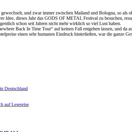
echselt, und zwar immer zwischen Mailand und Bologna, so als ob die 
nsere Idee, dieses Jahr das GODS OF METAL Festival zu besuchen, res
ntlich schon seit Jahren nicht mehr wirklich so viel Lust haben.
ere Back In Time Tour“ auf keinen Fall entgehen lassen, und da auch g
otelpreise einen sehr humanen Eindruck hinterließen, war die ganze Ges
n Deutschland
auf Lesereise