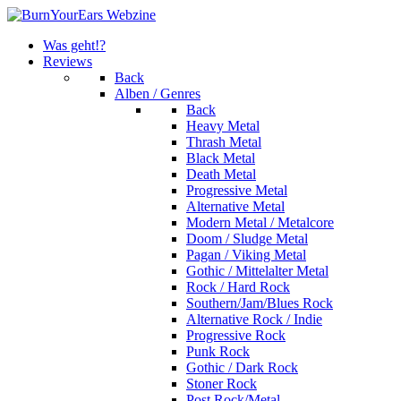
Was geht!?
Reviews
Back
Alben / Genres
Back
Heavy Metal
Thrash Metal
Black Metal
Death Metal
Progressive Metal
Alternative Metal
Modern Metal / Metalcore
Doom / Sludge Metal
Pagan / Viking Metal
Gothic / Mittelalter Metal
Rock / Hard Rock
Southern/Jam/Blues Rock
Alternative Rock / Indie
Progressive Rock
Punk Rock
Gothic / Dark Rock
Stoner Rock
Post Rock/Metal