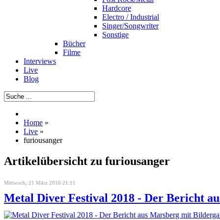
Hardcore
Electro / Industrial
Singer/Songwriter
Sonstige
Bücher
Filme
Interviews
Live
Blog
Home
»
Live
»
furiousanger
Artikelübersicht zu furiousanger
Mittwoch, 21 März 2018 21:11
Metal Diver Festival 2018 - Der Bericht a