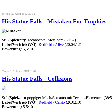
Freitag, 20 April 2012 20:32
His Statue Falls - Mistaken For Trophies
Stil (Spielzeit):
Technocore, Metalcore (39:57)
Label/Vertrieb (VÖ):
Redfield
/
Alive
(20.04.12)
Bewertung:
5,5/10
Montag, 22 März 2010 21:31
His Statue Falls - Collisions
Stil (Spielzeit):
poppiger Mosh/Screamo mit Techno-Elementen (38:5
Label/Vertrieb (VÖ):
Redfield
/
Cargo
(26.02.10)
Bewertung:
5,5/10