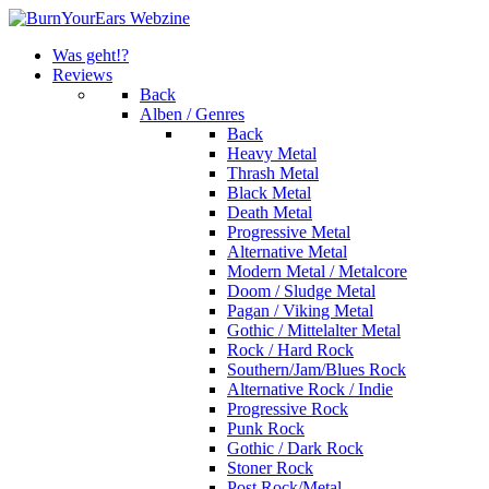
Was geht!?
Reviews
Back
Alben / Genres
Back
Heavy Metal
Thrash Metal
Black Metal
Death Metal
Progressive Metal
Alternative Metal
Modern Metal / Metalcore
Doom / Sludge Metal
Pagan / Viking Metal
Gothic / Mittelalter Metal
Rock / Hard Rock
Southern/Jam/Blues Rock
Alternative Rock / Indie
Progressive Rock
Punk Rock
Gothic / Dark Rock
Stoner Rock
Post Rock/Metal