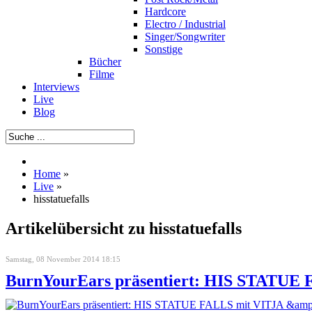
Hardcore
Electro / Industrial
Singer/Songwriter
Sonstige
Bücher
Filme
Interviews
Live
Blog
Home
»
Live
»
hisstatuefalls
Artikelübersicht zu hisstatuefalls
Samstag, 08 November 2014 18:15
BurnYourEars präsentiert: HIS STATUE