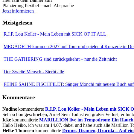
Hier fällt dein Banner auf!
Platzierung flexibel – nach Absprache
Jetzt informieren
Meistgelesen
R.I.P. Lou Koller - Mein Leben mit SICK OF IT ALL
MEGADETH kommen 2027 auf Tour und spielen 4 Konzerte in Deu
THE GATHERING sind zurückgekehrt – nur die Zeit nicht
Der Zweite Mensch - Sterbt alle
FEINE SAHNE FISCHFILET: Sänger Monchi mit neuem Buch auf 
Kommentare
Nadine
kommentierte
R.I.P. Lou Koller - Mein Leben mit SICK
Sehr schön geschrieben, Arne! Sein Tod ist ein großer Verlust, er hinte
Icke
kommentierte
MARILLION live im Tempodrom: Ein Hauch v
Hallo Heiko, ich war am 14.07. dabei und habe auch alle Marillion Tou
Helke Thomsen
kommentierte
Drums, Dramen, Dracula – Auf ei