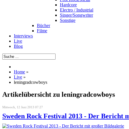
Hardcore
Electro / Industrial
Singer/Songwriter
Sonstige
Bücher
Filme
Interviews
Live
Blog
Home
»
Live
»
leningradcowboys
Artikelübersicht zu leningradcowboys
Mittwoch, 12 Juni 2013 07:27
Sweden Rock Festival 2013 - Der Bericht m