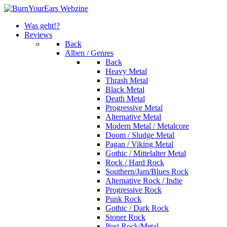
Was geht!?
Reviews
Back
Alben / Genres
Back
Heavy Metal
Thrash Metal
Black Metal
Death Metal
Progressive Metal
Alternative Metal
Modern Metal / Metalcore
Doom / Sludge Metal
Pagan / Viking Metal
Gothic / Mittelalter Metal
Rock / Hard Rock
Southern/Jam/Blues Rock
Alternative Rock / Indie
Progressive Rock
Punk Rock
Gothic / Dark Rock
Stoner Rock
Post Rock/Metal