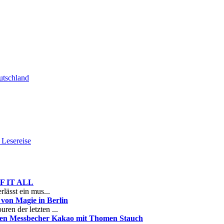
tschland
Lesereise
 OF IT ALL
rlässt ein mus...
on Magie in Berlin
ren der letzten ...
nen Messbecher Kakao mit Thomen Stauch