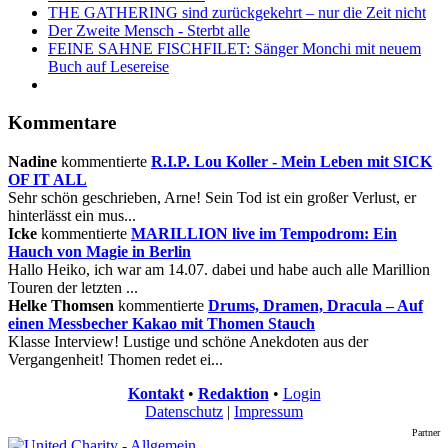
THE GATHERING sind zurückgekehrt – nur die Zeit nicht
Der Zweite Mensch - Sterbt alle
FEINE SAHNE FISCHFILET: Sänger Monchi mit neuem
Buch auf Lesereise
Kommentare
Nadine
kommentierte
R.I.P. Lou Koller - Mein Leben mit SICK
OF IT ALL
Sehr schön geschrieben, Arne! Sein Tod ist ein großer Verlust, er
hinterlässt ein mus...
Icke
kommentierte
MARILLION live im Tempodrom: Ein
Hauch von Magie in Berlin
Hallo Heiko, ich war am 14.07. dabei und habe auch alle Marillion
Touren der letzten ...
Helke Thomsen
kommentierte
Drums, Dramen, Dracula – Auf
einen Messbecher Kakao mit Thomen Stauch
Klasse Interview! Lustige und schöne Anekdoten aus der
Vergangenheit! Thomen redet ei...
Kontakt
•
Redaktion
•
Login
Datenschutz
|
Impressum
Partner