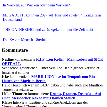
In Wacken, auf Wacken oder beim Wacken?
MEGADETH kommen 2027 auf Tour und spielen 4 Konzerte in
Deutschland
THE GATHERING sind zurückgekehrt – nur die Zeit nicht
Der Zweite Mensch - Sterbt alle
Kommentare
Nadine
kommentierte
R.I.P. Lou Koller - Mein Leben mit SICK
OF IT ALL
Sehr schön geschrieben, Arne! Sein Tod ist ein großer Verlust, er
hinterlässt ein mus...
Icke
kommentierte
MARILLION live im Tempodrom: Ein
Hauch von Magie in Berlin
Hallo Heiko, ich war am 14.07. dabei und habe auch alle Marillion
Touren der letzten ...
Helke Thomsen
kommentierte
Drums, Dramen, Dracula – Auf
einen Messbecher Kakao mit Thomen Stauch
Klasse Interview! Lustige und schöne Anekdoten aus der
Vergangenheit! Thomen redet ei...