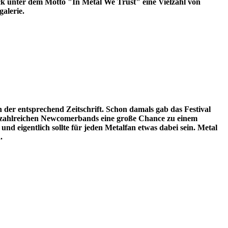
ck unter dem Motto "In Metal We Trust" eine Vielzahl von
alerie.
r entsprechend Zeitschrift. Schon damals gab das Festival
ig zahlreichen Newcomerbands eine große Chance zu einem
d eigentlich sollte für jeden Metalfan etwas dabei sein. Metal
.