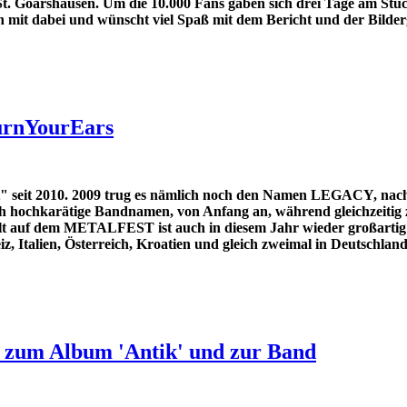
 St. Goarshausen. Um die 10.000 Fans gaben sich drei Tage am Stü
it dabei und wünscht viel Spaß mit dem Bericht und der Bilderg
urnYourEars
eit 2010. 2009 trug es nämlich noch den Namen LEGACY, nach de
mlich hochkarätige Bandnamen, von Anfang an, während gleichzeit
lt auf dem METALFEST ist auch in diesem Jahr wieder großartig un
z, Italien, Österreich, Kroatien und gleich zweimal in Deutschland
h zum Album 'Antik' und zur Band