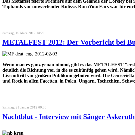
Das Metalfest feierte Premiere auf dem Gelände der Loreley bei
Topbands vor umwerfender Kulisse. BurnYourEars war für euch m
Samstag, 10 März 2012 18:20
METALFEST 2012: Der Vorbericht bei B
Wenn man es ganz genau nimmt, gibt es das METALFEST "erst" s
deutlich die Richtung vor, in die es zukünftig gehen wird. Nä
Liveauftritt vor großem Publikum geboten wird. Die Genrevielfa
und Rock in allen Facetten, in Polen, Ungarn, Tschechien, Schwei
Samstag, 21 Januar 2012 00:00
Nachtblut - Interview mit Sänger Askerot