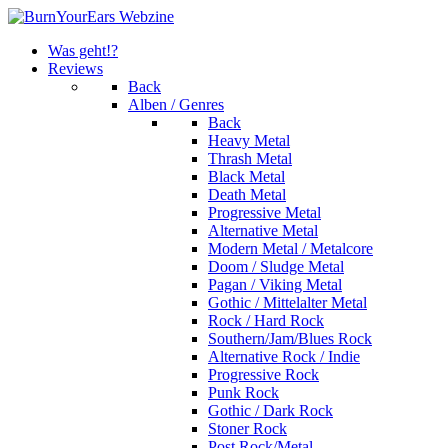
Was geht!?
Reviews
Back
Alben / Genres
Back
Heavy Metal
Thrash Metal
Black Metal
Death Metal
Progressive Metal
Alternative Metal
Modern Metal / Metalcore
Doom / Sludge Metal
Pagan / Viking Metal
Gothic / Mittelalter Metal
Rock / Hard Rock
Southern/Jam/Blues Rock
Alternative Rock / Indie
Progressive Rock
Punk Rock
Gothic / Dark Rock
Stoner Rock
Post Rock/Metal