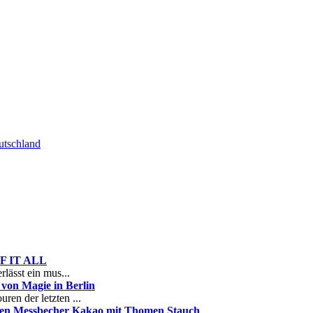
tschland
 OF IT ALL
rlässt ein mus...
on Magie in Berlin
ren der letzten ...
nen Messbecher Kakao mit Thomen Stauch