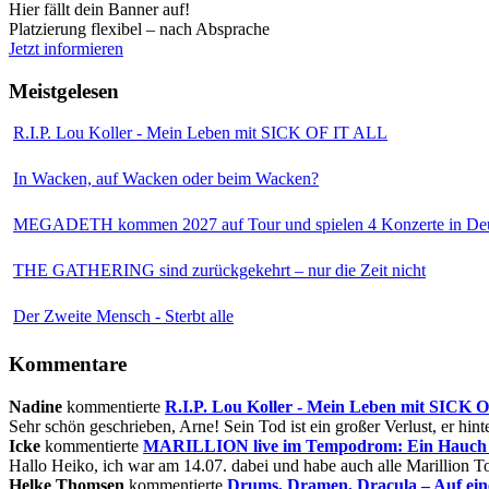
Hier fällt dein Banner auf!
Platzierung flexibel – nach Absprache
Jetzt informieren
Meistgelesen
R.I.P. Lou Koller - Mein Leben mit SICK OF IT ALL
In Wacken, auf Wacken oder beim Wacken?
MEGADETH kommen 2027 auf Tour und spielen 4 Konzerte in Deu
THE GATHERING sind zurückgekehrt – nur die Zeit nicht
Der Zweite Mensch - Sterbt alle
Kommentare
Nadine
kommentierte
R.I.P. Lou Koller - Mein Leben mit SICK
Sehr schön geschrieben, Arne! Sein Tod ist ein großer Verlust, er hinte
Icke
kommentierte
MARILLION live im Tempodrom: Ein Hauch v
Hallo Heiko, ich war am 14.07. dabei und habe auch alle Marillion Tou
Helke Thomsen
kommentierte
Drums, Dramen, Dracula – Auf ei