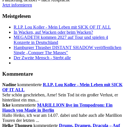
Jetzt informieren
Meistgelesen
R.I.P. Lou Koller - Mein Leben mit SICK OF IT ALL
In Wacken, auf Wacken oder beim Wacken?
MEGADETH kommen 2027 auf Tour und spielen 4
Konzerte in Deutschland
Hamburger Thrasher DISTANT SHADOW veröffentlichen
Single „Conquer The Masses"
Der Zweite Mensch - Sterbt alle
Kommentare
Nadine
kommentierte
R.I.P. Lou Koller - Mein Leben mit SICK
OF IT ALL
Sehr schön geschrieben, Arne! Sein Tod ist ein großer Verlust, er
hinterlässt ein mus...
Icke
kommentierte
MARILLION live im Tempodrom: Ein
Hauch von Magie in Berlin
Hallo Heiko, ich war am 14.07. dabei und habe auch alle Marillion
Touren der letzten ...
Helke Thomsen
kommentierte
Drums, Dramen, Dracula – Auf