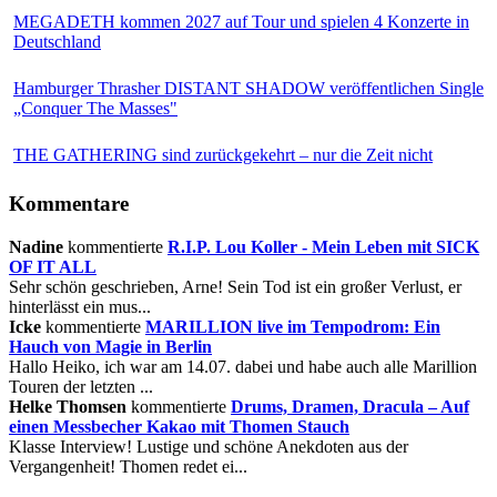
MEGADETH kommen 2027 auf Tour und spielen 4 Konzerte in
Deutschland
Hamburger Thrasher DISTANT SHADOW veröffentlichen Single
„Conquer The Masses"
THE GATHERING sind zurückgekehrt – nur die Zeit nicht
Kommentare
Nadine
kommentierte
R.I.P. Lou Koller - Mein Leben mit SICK
OF IT ALL
Sehr schön geschrieben, Arne! Sein Tod ist ein großer Verlust, er
hinterlässt ein mus...
Icke
kommentierte
MARILLION live im Tempodrom: Ein
Hauch von Magie in Berlin
Hallo Heiko, ich war am 14.07. dabei und habe auch alle Marillion
Touren der letzten ...
Helke Thomsen
kommentierte
Drums, Dramen, Dracula – Auf
einen Messbecher Kakao mit Thomen Stauch
Klasse Interview! Lustige und schöne Anekdoten aus der
Vergangenheit! Thomen redet ei...