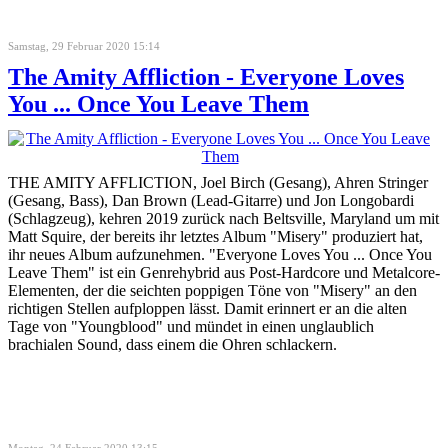
Samstag, 29 Februar 2020 15:14
The Amity Affliction - Everyone Loves
You ... Once You Leave Them
THE AMITY AFFLICTION, Joel Birch (Gesang), Ahren Stringer
(Gesang, Bass), Dan Brown (Lead-Gitarre) und Jon Longobardi
(Schlagzeug), kehren 2019 zurück nach Beltsville, Maryland um mit
Matt Squire, der bereits ihr letztes Album "Misery" produziert hat,
ihr neues Album aufzunehmen. "Everyone Loves You ... Once You
Leave Them" ist ein Genrehybrid aus Post-Hardcore und Metalcore-
Elementen, der die seichten poppigen Töne von "Misery" an den
richtigen Stellen aufploppen lässt. Damit erinnert er an die alten
Tage von "Youngblood" und mündet in einen unglaublich
brachialen Sound, dass einem die Ohren schlackern.
Montag, 24 Februar 2020 13:15