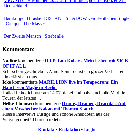
MEGADETH kommen 2027 auf Tour und spielen 4 Konzerte in
Deutschland
Hamburger Thrasher DISTANT SHADOW veröffentlichen Single
„Conquer The Masses"
Der Zweite Mensch - Sterbt alle
Kommentare
Nadine
kommentierte
R.I.P. Lou Koller - Mein Leben mit SICK
OF IT ALL
Sehr schön geschrieben, Arne! Sein Tod ist ein großer Verlust, er
hinterlässt ein mus...
Icke
kommentierte
MARILLION live im Tempodrom: Ein
Hauch von Magie in Berlin
Hallo Heiko, ich war am 14.07. dabei und habe auch alle Marillion
Touren der letzten ...
Helke Thomsen
kommentierte
Drums, Dramen, Dracula – Auf
einen Messbecher Kakao mit Thomen Stauch
Klasse Interview! Lustige und schöne Anekdoten aus der
Vergangenheit! Thomen redet ei...
Kontakt
•
Redaktion
•
Login