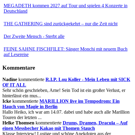
MEGADETH kommen 2027 auf Tour und spielen 4 Konzerte in
Deutschland
THE GATHERING sind zurückgekehrt – nur die Zeit nicht
Der Zweite Mensch - Sterbt alle
FEINE SAHNE FISCHFILET: Sänger Monchi mit neuem Buch
auf Lesereise
Kommentare
Nadine
kommentierte
R.I.P. Lou Koller - Mein Leben mit SICK
OF IT ALL
Sehr schön geschrieben, Arne! Sein Tod ist ein großer Verlust, er
hinterlässt ein mus...
Icke
kommentierte
MARILLION live im Tempodrom: Ein
Hauch von Magie in Berlin
Hallo Heiko, ich war am 14.07. dabei und habe auch alle Marillion
Touren der letzten ...
Helke Thomsen
kommentierte
Drums, Dramen, Dracula – Auf
einen Messbecher Kakao mit Thomen Stauch
Klasse Interview! Lustige und schöne Anekdoten aus der