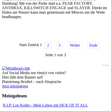
Hamburg! Mit von der Partie sind u.a. FEAR FACTORY,
ANTHRAX, KILLSWITCH ENGAGE und SLAYER. Direkt im
Hafen am Wasser kann man gemeinsam mit Möwen um die Wette
headbangen.
Start
Zurück
1
2
3
Weiter
Ende
Seite 1 von 3
Anzeige
Auf Social Media nur eine(r) von vielen?
Hier fällt dein Banner auf!
Platzierung flexibel – nach Absprache
Jetzt informieren
Meistgelesen
R.I.P. Lou Koller - Mein Leben mit SICK OF IT ALL