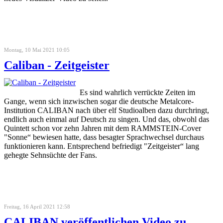
Montag, 10 Mai 2021 10:05
Caliban - Zeitgeister
Es sind wahrlich verrückte Zeiten im
Gange, wenn sich inzwischen sogar die deutsche Metalcore-
Institution CALIBAN nach über elf Studioalben dazu durchringt,
endlich auch einmal auf Deutsch zu singen. Und das, obwohl das
Quintett schon vor zehn Jahren mit dem RAMMSTEIN-Cover
"Sonne“ bewiesen hatte, dass besagter Sprachwechsel durchaus
funktionieren kann. Entsprechend befriedigt "Zeitgeister“ lang
gehegte Sehnsüchte der Fans.
Freitag, 16 April 2021 12:58
CALIBAN veröffentlichen Video zu