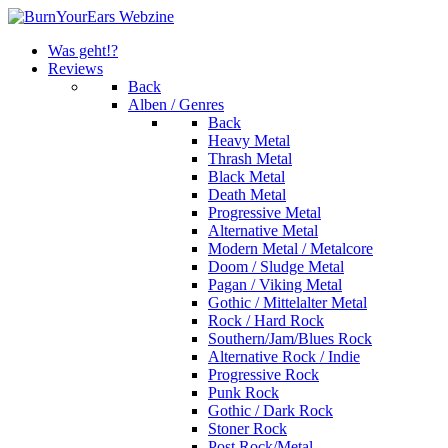
Was geht!?
Reviews
Back
Alben / Genres
Back
Heavy Metal
Thrash Metal
Black Metal
Death Metal
Progressive Metal
Alternative Metal
Modern Metal / Metalcore
Doom / Sludge Metal
Pagan / Viking Metal
Gothic / Mittelalter Metal
Rock / Hard Rock
Southern/Jam/Blues Rock
Alternative Rock / Indie
Progressive Rock
Punk Rock
Gothic / Dark Rock
Stoner Rock
Post Rock/Metal