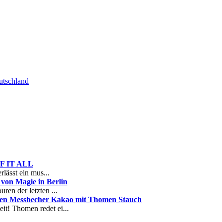
tschland
 OF IT ALL
rlässt ein mus...
on Magie in Berlin
ren der letzten ...
nen Messbecher Kakao mit Thomen Stauch
it! Thomen redet ei...