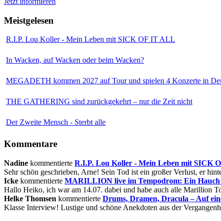
Jetzt informieren
Meistgelesen
R.I.P. Lou Koller - Mein Leben mit SICK OF IT ALL
In Wacken, auf Wacken oder beim Wacken?
MEGADETH kommen 2027 auf Tour und spielen 4 Konzerte in Deu
THE GATHERING sind zurückgekehrt – nur die Zeit nicht
Der Zweite Mensch - Sterbt alle
Kommentare
Nadine
kommentierte
R.I.P. Lou Koller - Mein Leben mit SICK
Sehr schön geschrieben, Arne! Sein Tod ist ein großer Verlust, er hinte
Icke
kommentierte
MARILLION live im Tempodrom: Ein Hauch v
Hallo Heiko, ich war am 14.07. dabei und habe auch alle Marillion Tou
Helke Thomsen
kommentierte
Drums, Dramen, Dracula – Auf ei
Klasse Interview! Lustige und schöne Anekdoten aus der Vergangenhe