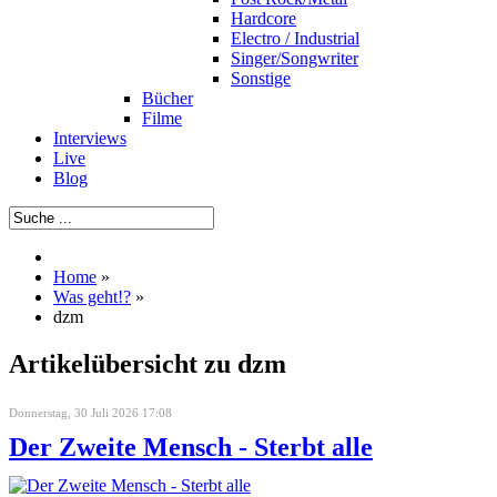
Hardcore
Electro / Industrial
Singer/Songwriter
Sonstige
Bücher
Filme
Interviews
Live
Blog
Home
»
Was geht!?
»
dzm
Artikelübersicht zu dzm
Donnerstag, 30 Juli 2026 17:08
Der Zweite Mensch - Sterbt alle