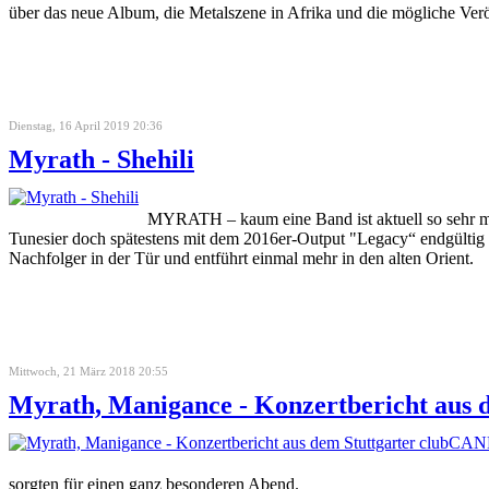
über das neue Album, die Metalszene in Afrika und die mögliche Ver
Dienstag, 16 April 2019 20:36
Myrath - Shehili
MYRATH – kaum eine Band ist aktuell so sehr mit
Tunesier doch spätestens mit dem 2016er-Output "Legacy“ endgültig b
Nachfolger in der Tür und entführt einmal mehr in den alten Orient.
Mittwoch, 21 März 2018 20:55
Myrath, Manigance - Konzertbericht aus
sorgten für einen ganz besonderen Abend.