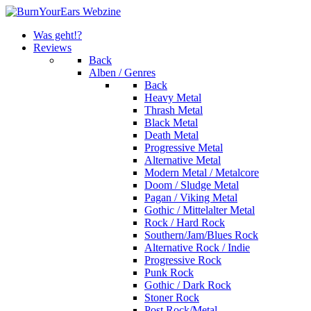
Was geht!?
Reviews
Back
Alben / Genres
Back
Heavy Metal
Thrash Metal
Black Metal
Death Metal
Progressive Metal
Alternative Metal
Modern Metal / Metalcore
Doom / Sludge Metal
Pagan / Viking Metal
Gothic / Mittelalter Metal
Rock / Hard Rock
Southern/Jam/Blues Rock
Alternative Rock / Indie
Progressive Rock
Punk Rock
Gothic / Dark Rock
Stoner Rock
Post Rock/Metal