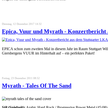
Dienstag, 12 Dezember 2017 14:32
Epica, Vuur und Myrath - Konzertbericht
EPICA schon zum zweiten Mal in diesem Jahr im Raum Stuttgart Wi
Giersbergens VUUR im Hinterhalt auf – ein perfektes Paket!
Freitag, 23 Dezember 2011 08:52
Myrath - Tales Of The Sand
Stil (Spielzeit):
Arabic Hard Rock / Progressive Power Metal (45:08)