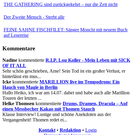
THE GATHERING sind zurückgekehrt – nur die Zeit nicht
Der Zweite Mensch - Sterbt alle
FEINE SAHNE FISCHFILET: Sänger Monchi mit neuem Buch
auf Lesereise
Kommentare
Nadine
kommentierte
R.I.P. Lou Koller - Mein Leben mit SICK
OF IT ALL
Sehr schön geschrieben, Arne! Sein Tod ist ein großer Verlust, er
hinterlässt ein mus...
Icke
kommentierte
MARILLION live im Tempodrom: Ein
Hauch von Magie in Berlin
Hallo Heiko, ich war am 14.07. dabei und habe auch alle Marillion
Touren der letzten ...
Helke Thomsen
kommentierte
Drums, Dramen, Dracula – Auf
einen Messbecher Kakao mit Thomen Stauch
Klasse Interview! Lustige und schöne Anekdoten aus der
Vergangenheit! Thomen redet ei...
Kontakt
•
Redaktion
•
Login