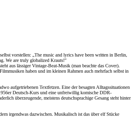
lbst vorstellen: „The music and lyrics have been written in Berlin,
g. We are truly globalized Krauts!"
besteht aus lässiger Vintage-Beat-Musik (man beachte das Cover).
 Filmmusiken haben und im kleinen Rahmen auch mehrfach selbst in
ndwo aufgetriebenen Textfetzen. Eine der besagten Alltagssituationen
in 1956er Deutsch-Kurs und eine unfreiwillig komische DDR-
nderlich überzeugende, meistens deutschsprachige Gesang steht hinter
dern irgendwas dazwischen. Musikalisch ist das über elf Stücke