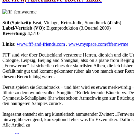
Stil (Spielzeit):
Beat, Vintage, Retro-Indie, Soundtrack (42:46)
Label/Vertrieb (VÖ):
Eigenproduktion (3.Quartal 2009)
Bewertung:
4,5/10
Links:
www.fff-and-friends.com
,
www.myspace.com/fffernwrme
FFF sind vier über Deutschland verstreute Herren, die sich und die U
Cologne, Leipzig, Beijing and Shanghai, also on a plane from Beijin
„Fernwærme" ist sicherlich eines der skurrilsten Alben, die ich bisher
Gefällt mir gut und kommt gekonnter rüber, als von manch einer Re
diesem Bereich tätig waren.
Derart spielen sie Soundtracks – und hier wird es etwas merkwürdig –
führte zu dem wundervollen Songtitel "Reflektierende Bäuerin vs. De
Gymnastik-Schallplatte (ihr wisst schon: Armschwingen zur Ertüchtigu
den häufigeren Samples zurück.
Insgesamt entsteht ein arg künstlerisch anmutender Zwitter: „Fernwæ
hinweg überzeugend, konzeptionell eher was für Exzentriker. Dafür 
Alle Artikel zu