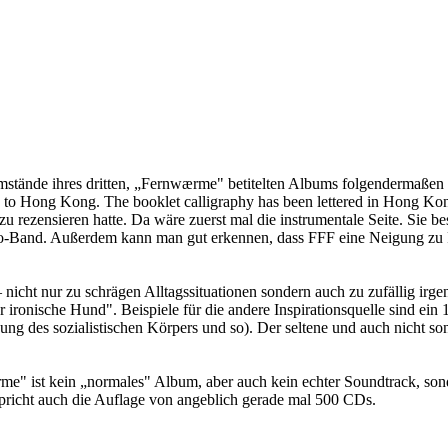
mstände ihres dritten, „Fernwærme" betitelten Albums folgendermaßen se
g to Hong Kong. The booklet calligraphy has been lettered in Hong Kon
 zu rezensieren hatte. Da wäre zuerst mal die instrumentale Seite. Sie 
tro-Band. Außerdem kann man gut erkennen, dass FFF eine Neigung zu
 nicht nur zu schrägen Alltagssituationen sondern auch zu zufällig irge
r ironische Hund". Beispiele für die andere Inspirationsquelle sind e
ng des sozialistischen Körpers und so). Der seltene und auch nicht so
rme" ist kein „normales" Album, aber auch kein echter Soundtrack, son
spricht auch die Auflage von angeblich gerade mal 500 CDs.