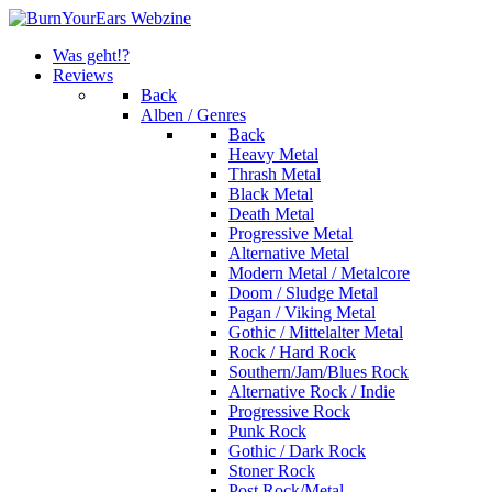
Was geht!?
Reviews
Back
Alben / Genres
Back
Heavy Metal
Thrash Metal
Black Metal
Death Metal
Progressive Metal
Alternative Metal
Modern Metal / Metalcore
Doom / Sludge Metal
Pagan / Viking Metal
Gothic / Mittelalter Metal
Rock / Hard Rock
Southern/Jam/Blues Rock
Alternative Rock / Indie
Progressive Rock
Punk Rock
Gothic / Dark Rock
Stoner Rock
Post Rock/Metal