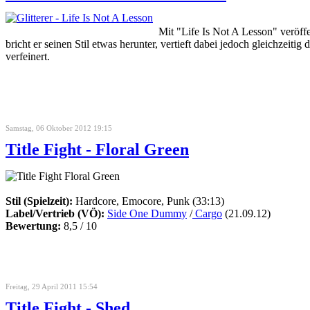
Mit "Life Is Not A Lesson" verö
bricht er seinen Stil etwas herunter, vertieft dabei jedoch gleichzei
verfeinert.
Samstag, 06 Oktober 2012 19:15
Title Fight - Floral Green
Stil (Spielzeit):
Hardcore, Emocore, Punk (33:13)
Label/Vertrieb (VÖ):
Side One Dummy
/
Cargo
(21.09.12)
Bewertung:
8,5 / 10
Freitag, 29 April 2011 15:54
Title Fight - Shed