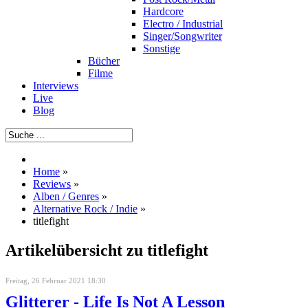
Hardcore
Electro / Industrial
Singer/Songwriter
Sonstige
Bücher
Filme
Interviews
Live
Blog
Home
»
Reviews
»
Alben / Genres
»
Alternative Rock / Indie
»
titlefight
Artikelübersicht zu titlefight
Freitag, 26 Februar 2021 18:30
Glitterer - Life Is Not A Lesson