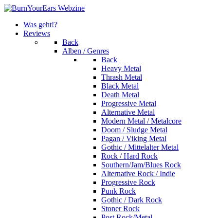
Was geht!?
Reviews
Back
Alben / Genres
Back
Heavy Metal
Thrash Metal
Black Metal
Death Metal
Progressive Metal
Alternative Metal
Modern Metal / Metalcore
Doom / Sludge Metal
Pagan / Viking Metal
Gothic / Mittelalter Metal
Rock / Hard Rock
Southern/Jam/Blues Rock
Alternative Rock / Indie
Progressive Rock
Punk Rock
Gothic / Dark Rock
Stoner Rock
Post Rock/Metal